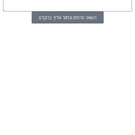
ד
י
ע
ל
ה
השאר פרטים ונחזור אליך בהקדם