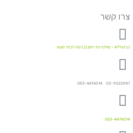
צרו קשר
כביש 471 – מחלף גת רימון (כניסה לכפר מעש
03-9322947 053-4474314
053-4474314