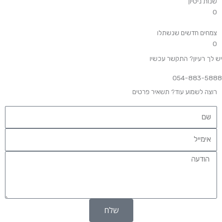
שנות ניסיון
0
צמחים חדשים שנשתלו
0
יש לך רעיון? התקשר עכשיו
054-883-5888​
רוצה לשמוע עוד? תשאיר פרטים
ש
ם
א
י
מ
ה
י
ו
י
ד
ל
ע
ה
שלח