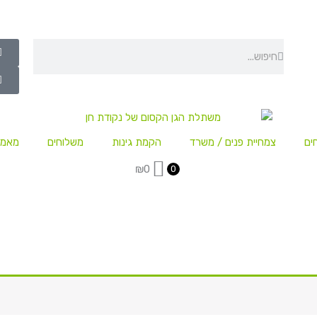
חיפוש
חיפוש
ים
צמחיית פנים / משרד
הקמת גינות
משלוחים
מאמר
₪
0
0