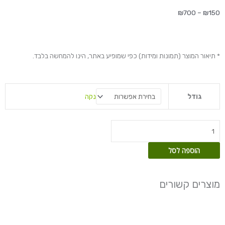
טווח
₪
700
–
₪
150
מחירים:
עד
* תיאור המוצר (תמונות ומידות) כפי שמופיע באתר, הינו להמחשה בלבד.
כמות
נקה
גודל
של
ציפור
גן
עדן
-
הוספה לסל
ניקולאי
מוצרים קשורים
טווח
טווח
למוצר
למוצ
מחירים:
מחירים:
זה
זה
יש
יש
עד
עד