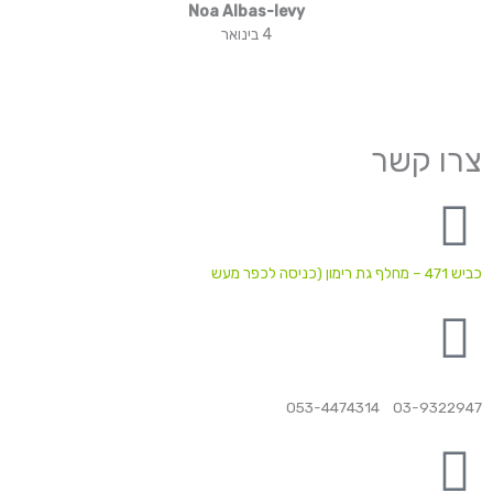
Noa Albas-levy
4 בינואר
צרו קשר
כביש 471 – מחלף גת רימון (כניסה לכפר מעש
03-9322947 053-4474314