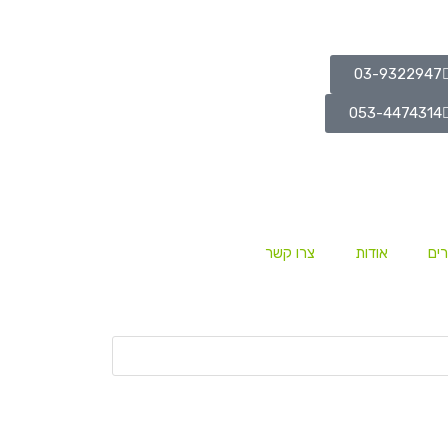
03-9322947
053-4474314
ים
אודות
צרו קשר