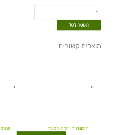
ביפי
הוספה לסל
מוצרים קשורים
טווח
למוצר
מחירים:
זה
עד
יש
מספר
סוגים.
ניתן
לבחור
את
האפשרויו
בעמוד
המוצר
דיכונדרה ירוקה וכסופה
פנטס