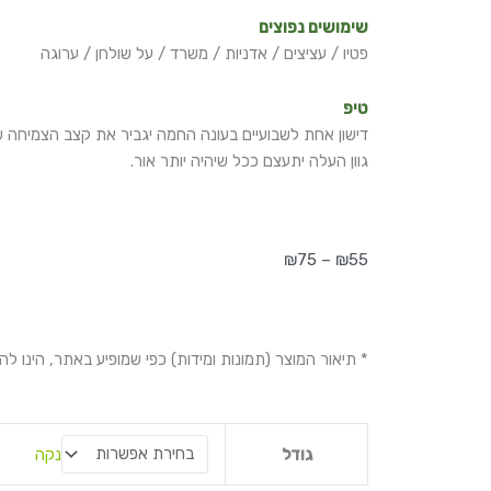
שימושים נפוצים
פטיו / עציצים / אדניות / משרד / על שולחן / ערוגה
טיפ
דישון אחת לשבועיים בעונה החמה יגביר את קצב הצמיחה 
גוון העלה יתעצם ככל שיהיה יותר אור.
טווח
₪
75
–
₪
55
מחירים:
עד
* תיאור המוצר (תמונות ומידות) כפי שמופיע באתר, הינו ל
כמות
נקה
גודל
של
פילדנדרון