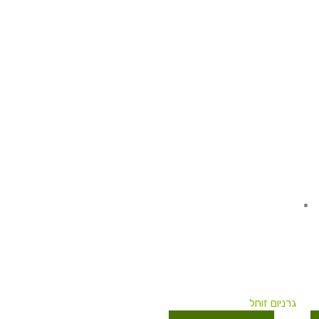
למוצר
זה
יש
מספר
סוגים.
ניתן
לבחור
את
האפשרויות
בעמוד
המוצר
גרניום זוחל