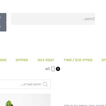
חיפוש
חיפוש
ים
צמחיית פנים / משרד
הקמת גינות
משלוחים
מאמר
₪
0
0
Products
search