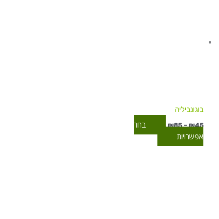
עד
יש
מספר
סוגים.
ניתן
לבחור
את
האפשרויות
בעמוד
המוצר
בוגונביליה
בחר
₪
85
–
₪
45
אפשרויות