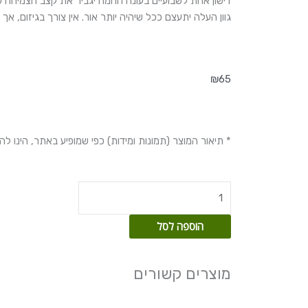
דישון אחת לשבועיים בעונה החמה יגביר את קצב הצמיחה 
גוון העלה יתעצם ככל שיהיה יותר אור. אין צורך בגיזום, 
₪
65
* תיאור המוצר (תמונות ומידות) כפי שמופיע באתר, הינו ל
כמות
של
מרנטה
הוספה לסל
פנסקינטור
מוצרים קשורים
טווח
למוצר
מחירים:
זה