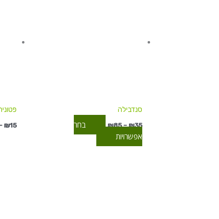
עד
יש
מספר
סוגים.
ניתן
לבחור
את
האפשרויות
בעמוד
המוצר
סנדבילה
פטוניה
בחר
–
₪
15
₪
85
–
₪
35
אפשרויות