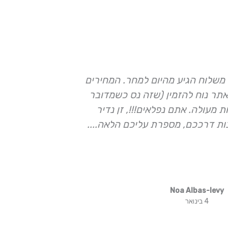
משלוח הגיע מהיום למחר. המחירים
השבוע נכנסת
תר נוח להזמין (שזה נס כשמדובר
לגננת ולצוו
 מעולה. אתם נפלאים!!!, זן נדיר
המקסימה עם 
ות דרככם, מספרת עליכם הלאה....
מתנות מושל
Noa Albas-levy
4 בינואר