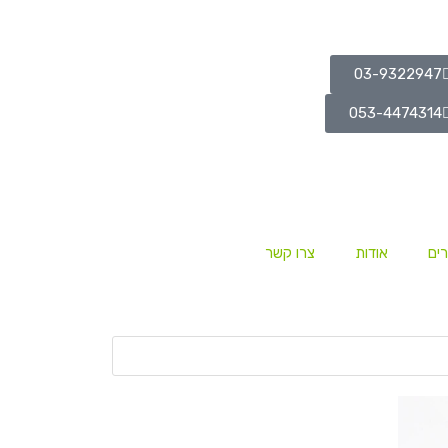
03-9322947
053-4474314
ים
אודות
צרו קשר