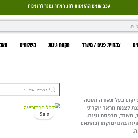
עכב עומס ההזמנות לחג האתר נסגר להזמנות
ים
צמחיית פנים / משרד
הקמת גינות
משלוחים
מאמר
Products
search
מיקום בעל תאורה מעטה.
תנת לצמח מראה יוקרתי
Sale!
 משרד, מרפסת וגינה.
פינה בהם ימוקמו (בהתאם
ה.