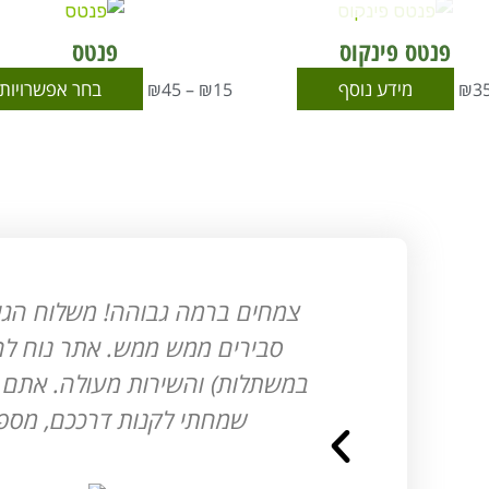
טווח
מחירים:
פנטס פינקוס
פנטס
עד
מידע נוסף
בחר אפשרויות
₪
45
–
₪
15
₪
3
ת
צמחים ברמה גבוהה! משלוח הגי
סבירים ממש ממש. אתר נוח לה
במשתלות) והשירות מעולה. אתם נפל
שמחתי לקנות דרככם, מספר