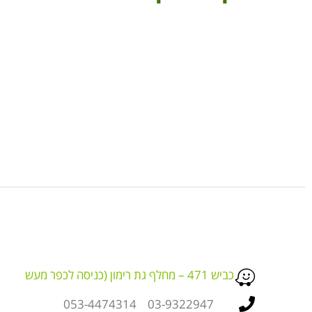
כביש 471 – מחלף גת רימון (כניסה לכפר מעש
03-9322947 053-4474314