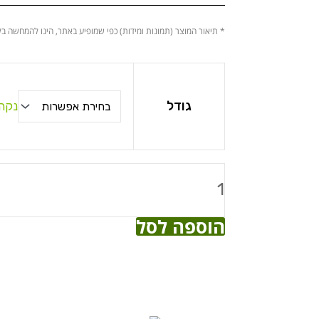
מחירים:
* תיאור המוצר (תמונות ומידות) כפי שמופיע באתר, הינו להמחשה בל
עד
כמות
של
גודל
נקה
דקל
חמדוריאה
הוספה לסל