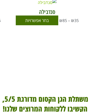
טווח
למוצר
מחירים:
זה
סנדבילה
עד
יש
בחר אפשרויות
5
₪
85
–
₪
35
מספר
סוגים.
ניתן
לבחור
את
האפשרויו
בעמוד
המוצר
משתלת הגן הקסום מדורגת 5/5,
הקשיבו ללקוחות המרוצים שלנו!