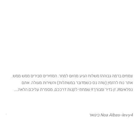
צמחים ברמה גבוהה! משלוח הגיע מהיום למחר. המחירים סבירים ממש ממש.
השבו
אתר נוח להזמין (שזה נס כשמדובר במשתלות) והשירות מעולה. אתם
הילד
נפלאים!!!, זן נדיר ומבורך!! שמחתי לקנות דרככם, מספרת עליכם הלאה....
ויצא
4 בינואר
Noa Albas-levy
30 ביוני
h