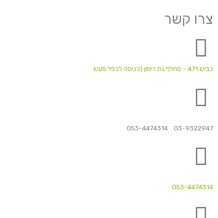
צרו קשר
כביש 471 – מחלף גת רימון (כניסה לכפר מעש
03-9322947 053-4474314
053-4474314