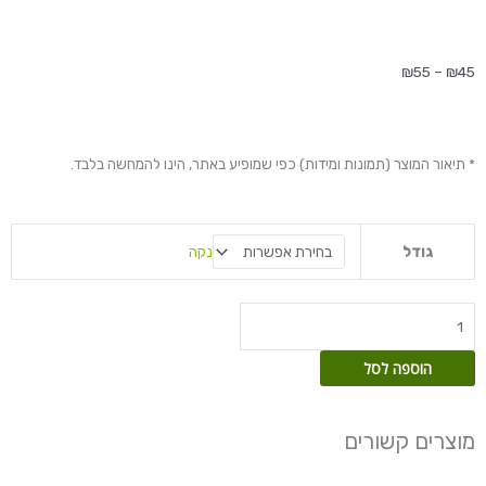
טווח
₪
55
–
₪
45
מחירים:
עד
* תיאור המוצר (תמונות ומידות) כפי שמופיע באתר, הינו להמחשה בלבד.
כמות
נקה
גודל
של
ביגוניה
סולי
מוטטה
הוספה לסל
מוצרים קשורים
טווח
טווח
למוצר
למוצ
מחירים:
מחירים: