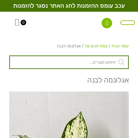
ילוג
עכב עומס ההזמנות לחג האתר נסגר להזמנות
תוכן
0
הקמת גינות
צמחיית פנים / משרד
קטלוג צמחים
מבצעי מלחמה
עמוד הבית
/
צמחי פנים וצל
/ אגלונמה לבנה
Products
search
אגלונמה לבנה