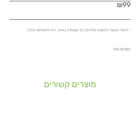
₪
99
* תיאור המוצר (תמונות ומידות) כפי שמופיע באתר, הינו להמחשה בלבד.
המלאי אזל
מוצרים קשורים
טווח
טווח
למוצר
למוצר
מחירים:
מחירים:
זה
זה
יש
יש
עד
עד
מספר
מספר
סוגים.
סוגים.
ניתן
ניתן
לבחור
לבחור
את
את