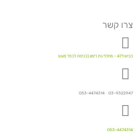
צרו קשר
כביש 471 – מחלף גת רימון (כניסה לכפר מעש
03-9322947 053-4474314
053-4474314