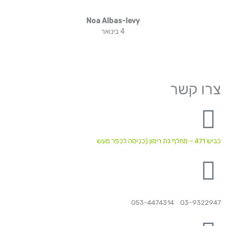
Noa Albas-levy
4 בינואר
צרו קשר
כביש 471 – מחלף גת רימון (כניסה לכפר מעש
03-9322947 053-4474314