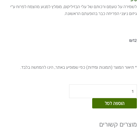
לשמירה על טעמם ורכותם של עלי הבזיליקום, מומלץ למנוע מהצמח לפרוח ע"י
גיזום ניצני הפריחה כבר בהופעתם הראשונה.
₪
12
* תיאור המוצר (תמונות ומידות) כפי שמופיע באתר, הינו להמחשה בלבד.
כמות
של
בזיליקום
הוספה לסל
מתוק
מוצרים קשורים
טווח
למוצר
מחירים:
זה