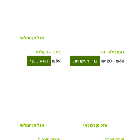
יש
עד
מספר
סוגים.
ניתן
לבחור
אזל מן המלאי
את
האפשרויות
בוגונביליה תאי
ביגוניה מקולטה
בעמוד
המוצר
בחר אפשרויות
מידע נוסף
₪
89
₪
120
–
₪
60
טווח
למוצר
מחירים:
זה
יש
עד
מספר
סוגים.
ניתן
לבחור
אזל מן המלאי
אזל מן המלאי
את
האפשרויות
וינקה זוחלת
פנטס פינקוס