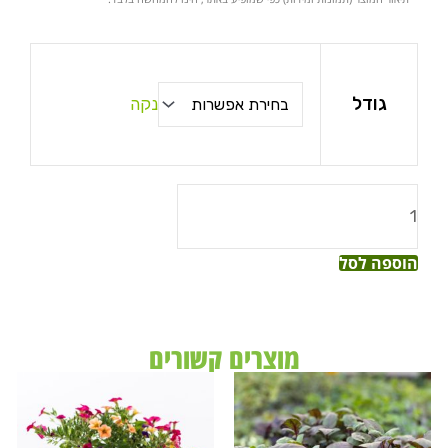
עד
כמות
של
גודל
נקה
מורן
החורש
הוספה לסל
מוצרים קשורים
טווח
טווח
למוצר
למוצר
מחירים:
מחירים:
זה
זה
עד
עד
יש
יש