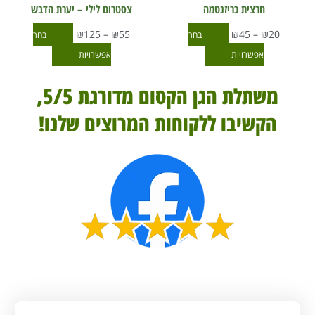
את
את
חרצית כריזנטמה
צסטרום לילי – יערת הדבש
האפשרויות
האפשרויות
₪
125
–
₪
55
₪
45
–
₪
20
בחר
בחר
בעמוד
בעמוד
אפשרויות
אפשרויות
המוצר
המוצר
משתלת הגן הקסום מדורגת 5/5,
הקשיבו ללקוחות המרוצים שלנו!