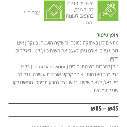
השקייה סדירה
לפי הצורך,
צמח חוץ
בהתאם לעונות
השנה
אופן טיפול
מתאים לגן באחזקה נמוכה, והשקיה מועטה. בעקרון אינו
דורש גיזום, אולם ניתן לעצב את השיח כעץ קטן, לא לגזום
בקיץ.
ניתן להרבות בשיטת יחורים (semi hardwood) בקיץ.
גדל ברב האדמות, ואוהב קרקע אורגנית עשירה. גדל בר
בישראל, ללא השקיה. רגיש בצל למזיק תריפס. מתאים לקו
שני לחוף הים.
₪
85
–
₪
45
טווח
מחירים:
* תיאור המוצר (תמונות ומידות) כפי שמופיע באתר, הינו להמחשה בלבד.