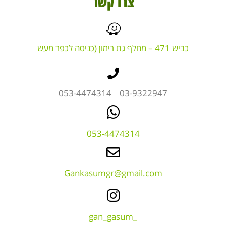
צרו קשר
כביש 471 – מחלף גת רימון (כניסה לכפר מעש
03-9322947 053-4474314
053-4474314
Gankasumgr@gmail.com
_gan_gasum