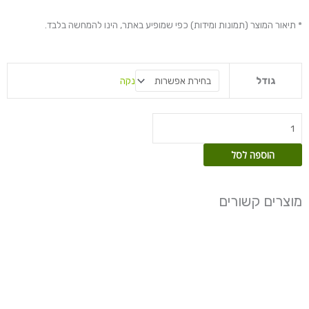
עד
* תיאור המוצר (תמונות ומידות) כפי שמופיע באתר, הינו להמחשה בלבד.
כמות
נקה
גודל
של
בוגונביליה
תאי
הוספה לסל
מוצרים קשורים
טווח
טווח
למוצר
למוצר
מחירים:
מחירים:
זה
זה
יש
יש
עד
עד
מספר
מספר
סוגים.
סוגים.
ניתן
ניתן
לבחור
לבחור