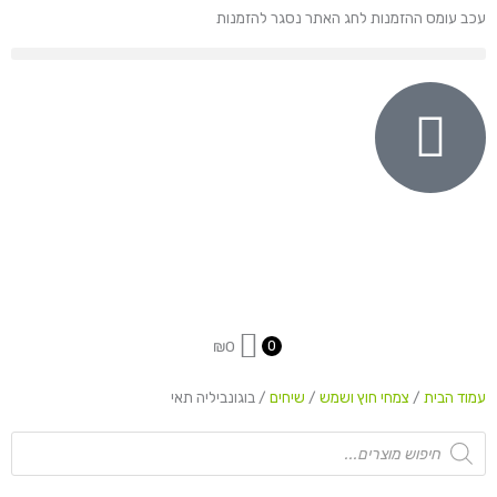
ילוג
עכב עומס ההזמנות לחג האתר נסגר להזמנות
תוכן
₪
0
0
עמוד הבית
/
צמחי חוץ ושמש
/
שיחים
/ בוגונביליה תאי
Products
search