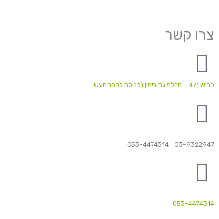
צרו קשר
כביש 471 – מחלף גת רימון (כניסה לכפר מעש
03-9322947 053-4474314
053-4474314