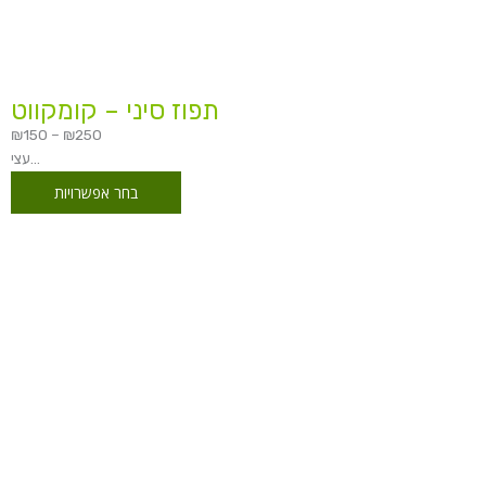
תפוז סיני – קומקווט
₪
150
–
₪
250
עצי...
בחר אפשרויות
טווח
מחירים:
עד