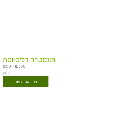
מונסטרה דליסיוסה
₪
50
–
₪
350
צמח...
בחר אפשרויות
טווח
מחירים:
עד