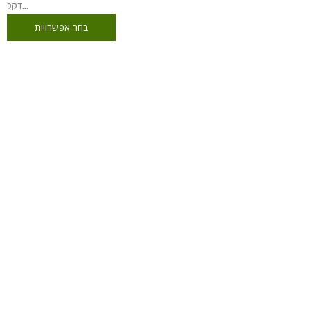
דקל...
בחר אפשרויות
טווח
מחירים:
עד