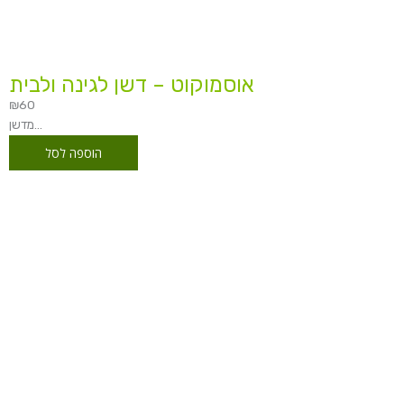
אוסמוקוט – דשן לגינה ולבית
₪
60
מדשן...
הוספה לסל
טווח
מחירים:
עד