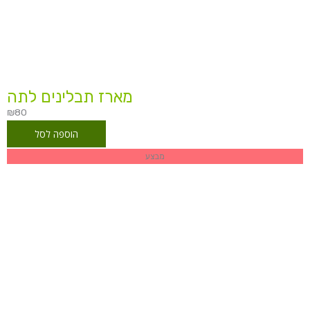
מארז תבלינים לתה
₪
80
הוספה לסל
טווח
מבצע
מחירים:
עד