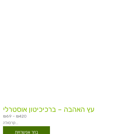
עד
עץ האהבה – ברכיכיטון אוסטרלי
₪
69
–
₪
420
קרסולה...
בחר אפשרויות