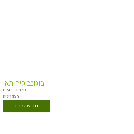
בוגונביליה תאי
₪
60
–
₪
120
בוגונביליה...
בחר אפשרויות
טווח
מחירים: