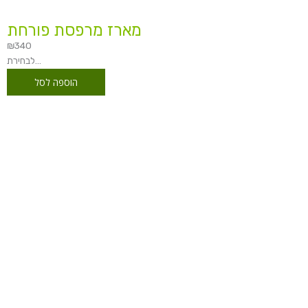
מארז מרפסת פורחת
₪
340
לבחירת...
הוספה לסל
טווח
מחירים:
עד