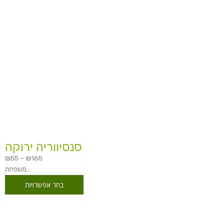
‏‏סנסיווריה ירוקה
₪
55
–
₪
165
משפחת...
בחר אפשרויות
טווח
מחירים: