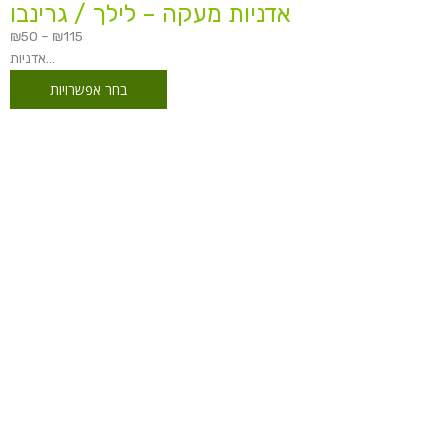
אדניות מעקה – לילך / גרינבו
₪
50
–
₪
115
אדניות...
בחר אפשרויות
טווח
מחירים:
עד