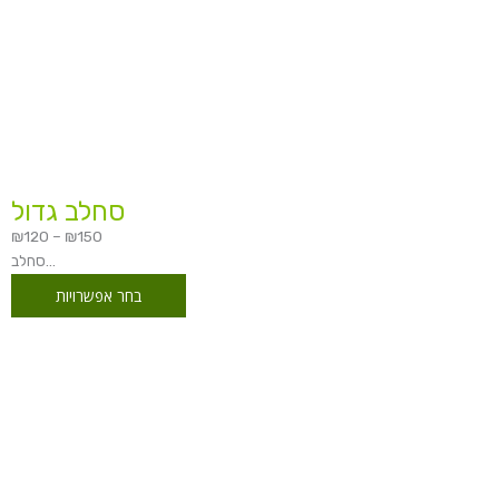
סחלב גדול
₪
120
–
₪
150
סחלב...
בחר אפשרויות
טווח
מחירים:
עד