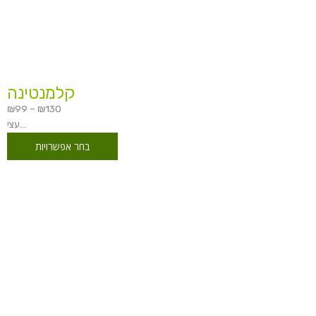
קלמנטינה
₪
99
–
₪
130
עצי...
בחר אפשרויות
טווח
מחירים:
עד