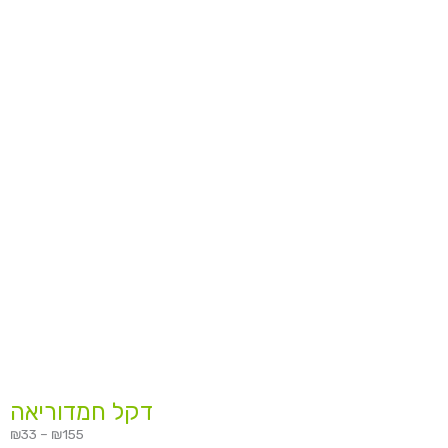
מחירים:
עד
דקל חמדוריאה
₪
33
–
₪
155