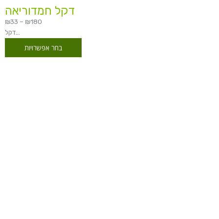
דקל חמדוריאה
₪
33
–
₪
180
דקל...
בחר אפשרויות