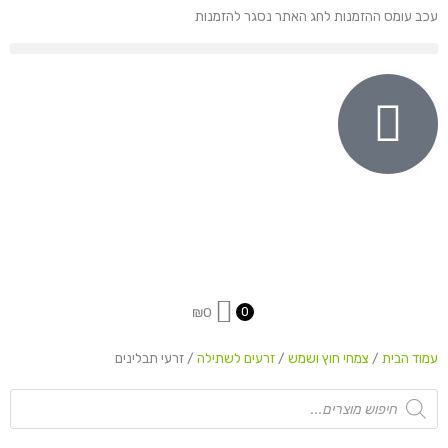
ילוג
עכב עומס ההזמנות לחג האתר נסגר להזמנות
תוכן
₪
0
0
עמוד הבית
/
צמחי חוץ ושמש
/
זרעים לשתילה
/ זרעי תבלינים
Products
search