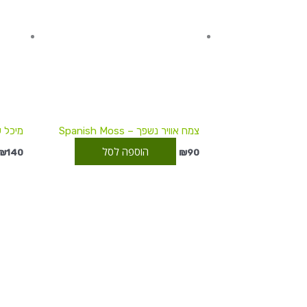
צמח אוויר נשפך – Spanish Moss
מיכל ש
הוספה לסל
₪
140
₪
90