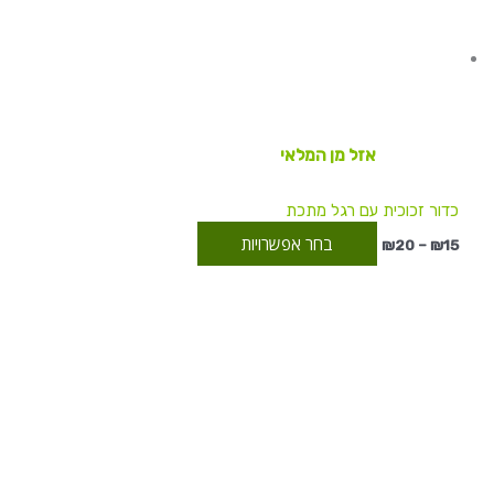
מספר
סוגים.
ניתן
לבחור
את
האפשרויות
אזל מן המלאי
בעמוד
המוצר
כדור זכוכית עם רגל מתכת
בחר אפשרויות
₪
20
–
₪
15