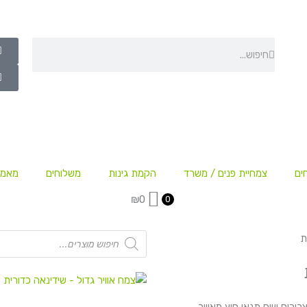
חיפוש
חיפוש
ים
צמחיית פנים / משרד
הקמת גינות
משלוחים
מאמר
₪
0
0
Products
ת
search