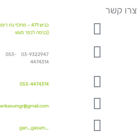
צרו קשר
כביש 471 – מחלף גת רימון
(כניסה לכפר מעש
03-9322947 053-
4474314
053-4474314
ankasumgr@gmail.com
_gan_gasum