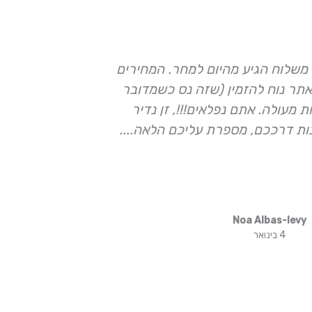
משלוח הגיע מהיום למחר. המחירים
השבוע נכנסת
תר נוח להזמין (שזה נס כשמדובר
לגננת ולצוו
 מעולה. אתם נפלאים!!!, זן נדיר
המקסימה עם 
ות דרככם, מספרת עליכם הלאה....
מתנות מושל
Noa Albas-levy
4 בינואר