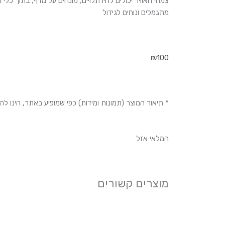
צמחי האוויר יכולים להיו תלויים, מונחים על מדף, בתוך כלי וע
מתגמלים ונוחים לגידול
₪
100
* תיאור המוצר (תמונות ומידות) כפי שמופיע באתר, הינו ל
המלאי אזל
מוצרים קשורים