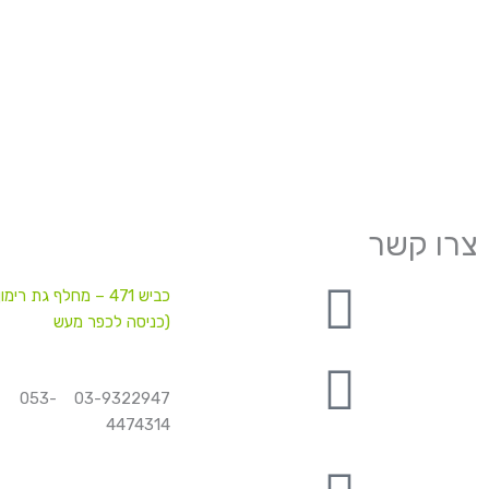
צרו קשר
כביש 471 – מחלף גת רימון
(כניסה לכפר מעש
03-9322947 053-
4474314