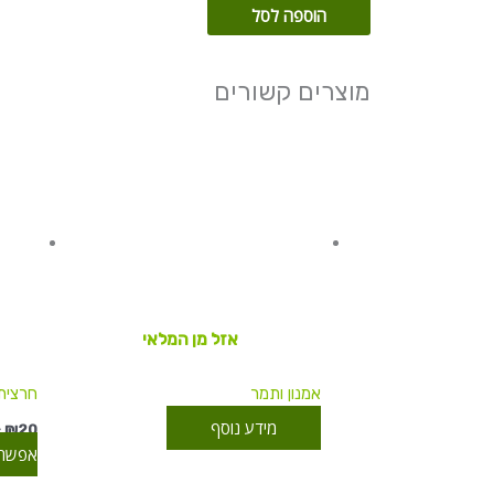
פיקוס
הוספה לסל
אומבלטה
15
מוצרים קשורים
ליטר
אזל מן המלאי
אמנון ותמר
חרצית
מידע נוסף
–
₪
20
אפשרוי