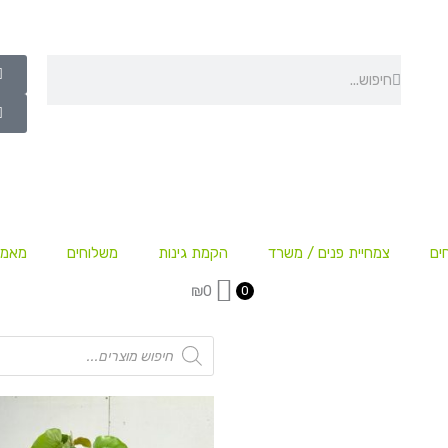
חיפוש
חיפוש
ים
צמחיית פנים / משרד
הקמת גינות
משלוחים
מאמר
₪
0
0
Products
search