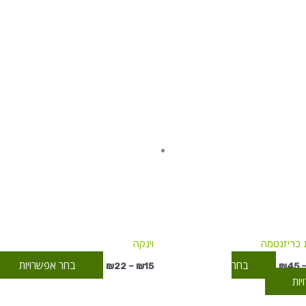
טווח
טווח
למוצר
מחירים:
מחירים:
זה
עד
יש
עד
מספר
סוגים.
ניתן
לבחור
את
האפשרויות
בעמוד
המוצר
 כריזנטמה
וינקה
בחר
בחר אפשרויות
₪
22
–
₪
15
₪
45
ות