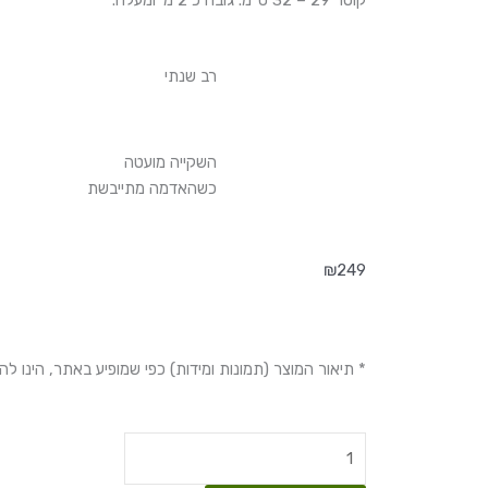
קוטר 29 – 32 ס"מ. גובה כ 2 מ' ומעלה.
רב שנתי
השקייה מועטה
כשהאדמה מתייבשת
₪
249
* תיאור המוצר (תמונות ומידות) כפי שמופיע באתר, הינו ל
כמות
של