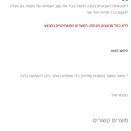
דישון אחת לשבועיים בעונה החמה יגביר את קצב הצמיחה של הצמח. גוון העלה
יתעצם ככל שיהיה יותר אור.
ללא כפל מבצעים והנחות, למוצרים המשתתפים במבצע
המחיר
המחיר
₪
45
₪
99
המקורי
הנוכחי
היה:
הוא:
₪45.
₪99.
* תיאור המוצר (תמונות ומידות) כפי שמופיע באתר, הינו להמחשה בלבד.
המלאי אזל
מוצרים קשורים
טווח
טווח
למוצר
למוצ
מחירים:
מחירים: