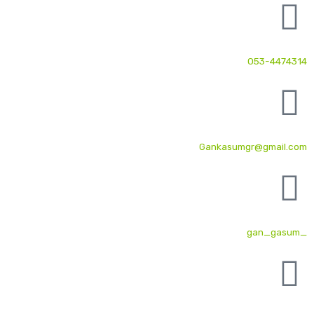
053-4474314
Gankasumgr@gmail.com
_gan_gasum