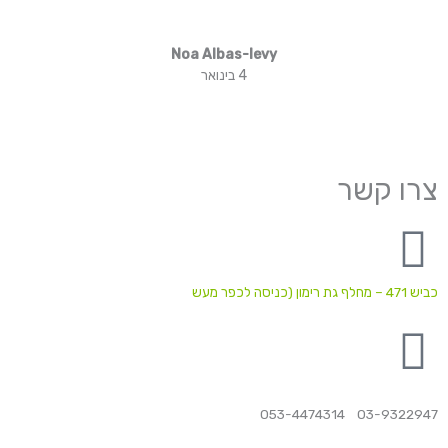
Noa Albas-levy
4 בינואר
צרו קשר
כביש 471 – מחלף גת רימון (כניסה לכפר מעש
03-9322947 053-4474314