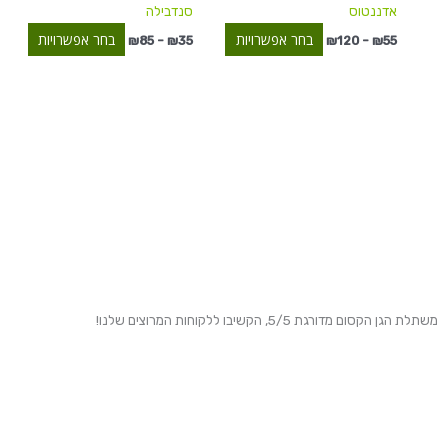
אדננטוס
סנדבילה
בעמוד
בעמוד
המוצר
המוצר
בחר אפשרויות
בחר אפשרויות
₪
85
–
₪
35
₪
120
–
₪
55
משתלת הגן הקסום מדורגת 5/5, הקשיבו ללקוחות המרוצים שלנו!