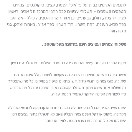
לתנאים הקיימים בבית על פי 'אופי' הצמח,
עצים, סוקולנטים, צמחים
מטפסים ונשפכים – משלוחי עציצים לכל רחבי המרכז תל אביב, ראשון
לציון, הרצליה, חולון, גבעתיים וכן אזור השרון והסביבה כולל ראש העין,
כפר סבא, רעננה, רמת השרון, הוד השרון, כפר אז"ר, בארות יצחק, גני
תקווה ועוד.
משלוחי צמחים ועציצים חינם בהזמנה מעל 300₪ .
מקום המרכז רעיונות עיצוב והקמת גינה בהזמנת משלוח - משתלה עם דמיון
עיצוב גינה דורש התמצאות וידע בכל מה שקשור לצומח כולל איכות אדמת
שתילה, סוגי צמחים ותנאי גידול, דשן מתאים וטיפול במזיקים. כל מה שתצטרך
זה משלוח אחד שיצא מתוך משתלה קסומה באזור המרכז עם כל מה שנדרש
כדי ליצור את הפינה הירוקה שתמיד חלמת עליה.
ישנם עצים שניתן לגדל בכלי שתילה כמו כדי חרס או קרמיקה לדוגמא שפרלה
מקרינה, פיקוס או דקל וישנם צמחי תבלין שאם לא תשתלו בתוך עציצים הם
ישתלטו על כל הגינה כמו נענע מנטה, לואיז או רוזמרין.