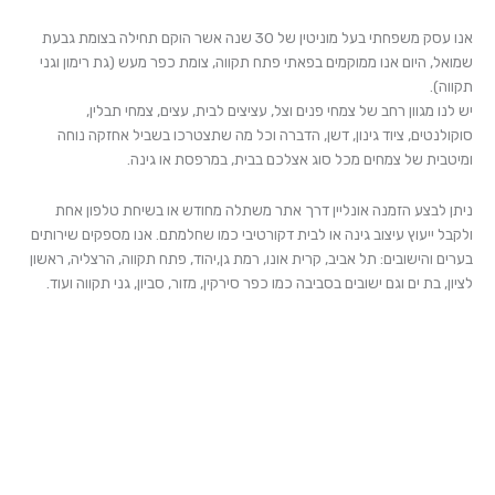
אנו עסק משפחתי בעל מוניטין של 30 שנה אשר הוקם תחילה בצומת גבעת
שמואל, היום אנו ממוקמים בפאתי פתח תקווה, צומת כפר מעש (גת רימון וגני
תקווה).
יש לנו מגוון רחב של צמחי פנים וצל, עציצים לבית, עצים, צמחי תבלין,
סוקולנטים, ציוד גינון, דשן, הדברה וכל מה שתצטרכו בשביל אחזקה נוחה
ומיטבית של צמחים מכל סוג אצלכם בבית, במרפסת או גינה.
ניתן לבצע הזמנה אונליין דרך אתר משתלה מחודש או בשיחת טלפון אחת
ולקבל ייעוץ עיצוב גינה או לבית דקורטיבי כמו שחלמתם. אנו מספקים שירותים
בערים והישובים: תל אביב, קרית אונו, רמת גן,יהוד, פתח תקווה, הרצליה, ראשון
לציון, בת ים וגם ישובים בסביבה כמו כפר סירקין, מזור, סביון, גני תקווה ועוד.