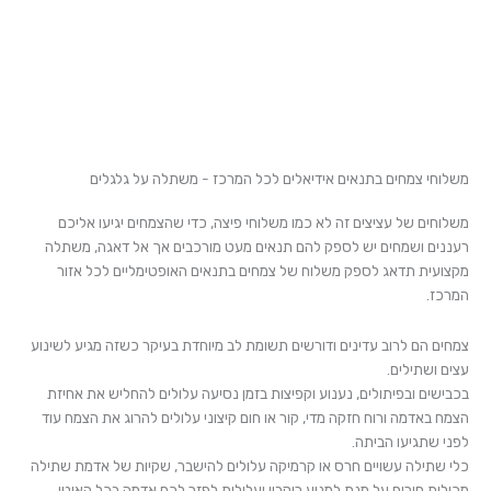
משלוחי צמחים בתנאים אידיאלים לכל המרכז - משתלה על גלגלים
משלוחים של עציצים זה לא כמו משלוחי פיצה, כדי שהצמחים יגיעו אליכם
רעננים ושמחים יש לספק להם תנאים מעט מורכבים אך אל דאגה, משתלה
מקצועית תדאג לספק משלוח של צמחים בתנאים האופטימליים לכל אזור
המרכז.
צמחים הם לרוב עדינים ודורשים תשומת לב מיוחדת בעיקר כשזה מגיע לשינוע
עצים ושתילים.
בכבישים ובפיתולים, נענוע וקפיצות בזמן נסיעה עלולים להחליש את אחיזת
הצמח באדמה ורוח חזקה מדי, קור או חום קיצוני עלולים להרוג את הצמח עוד
לפני שתגיעו הביתה.
כלי שתילה עשויים חרס או קרמיקה עלולים להישבר, שקיות של אדמת שתילה
מכילות חורים על מנת למנוע ריקבון ועלולות לפזר לכם אדמה בכל האוטו.