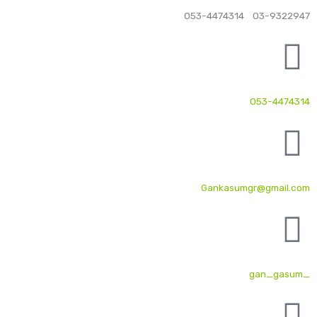
03-9322947 053-4474314
053-4474314
Gankasumgr@gmail.com
_gan_gasum