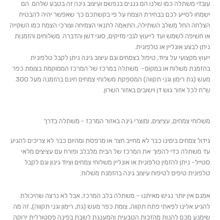
עובדי משתלה כמו שלנו הם גננים בנפשם ועיצוב גינה זה בטבע שלהם. הם
ישמחו לסייע לכם בבחירת הצמח על פי בקשתכם כך שאפשר יהיה להבטיח
הצלחה החל משלב השתילה, התאמה לתנאי הצמיחה וצורכי הצמח כמו השקייה
או חשיפה לשמש ועד לייעוץ לגבי מזיקים, סוגי דשן והדברה. משלוחים והזמנות
ניתן לבצע אונליין או טלפונית.
ייעוץ מקצועי על ציוד, טיפול בצמחים וגם עיצוב גינה ניתן לקבל טלפונית
בהזמנת משלוח או במקום- משתלה במרכז של המרכז הממוקמת בצומת כפר
מעש (גת רימון וגני תקווה) המספקת משלוחי צמחים חינם בהזמנה מעל 300
ש"ח לכל אזור גוש דן וישובים באזור השרון.
משלוחי צמחים, עציצים, ומוצרי גינה באזור המרכז - משתלה בדרך
גידול צמחים בימינו כבר לא מחייב חצר או מרפסת ומהיום כבר לא צריכים להגיע
עד משתלה כדי להפוך את המרכז של הבית מלבלב ופורח עם עציצים מלאי
סטייל- ניתן להזמין טלפונית או אונליין משלוחי צמחים וציוד גינון וגם לקבל
טלפונית טיפים לטיפוח עיצוב גינה בהזמנת משלוח.
אמנם אין יותר נגיש מאיתנו – משתלה בלב המרכז, אבל לא נרצה שהיכולת
להגיע אלינו לפאתי פתח תקווה, צומת כפר מעש (גת, רימון וגני תקווה), זה מה
שימנע מכם להנות מהזכות הטבעית והמענגת לשבת בפינה פסטורלית ירוקה