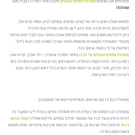
משלוחים אנו מציעים
משלוחי צמחים ועציצים
חינם באזור המרכז בקניה מעל
300₪!
תמצאו אצלנו מגוון נרחב של עצים, עציצים, צמחים לבית, צמחי פנים וצל,
סוקולנטים, כדים לגינה, ציוד גינון, דשן, אדמת שתילה וגם הדברה.
ניתן להתרשם ממגוון סוגי צמחים הקיימים אצלנו באתר וגם לקבל ייעוץ טלפוני
מעובדי המשתלה מקצועיים שישמחו לעזור עם כל שאלה לגבי תנאי גידול,
המלצות על פי בקשה ועיצוב גינה.
משלוחי צמחים ועציצים עד הבית
באזור המרכז וגוש דן: – תל אביב, קרית אונו,
רמת גן,יהוד, פתח תקווה, הרצליה, ראשון לציון, בת ים וגם ישובים בסביבה כמו
כפר סירקין, מזור, סביון, גני תקווה ואזור השרון כולל ראש העין, כפר סבא,
רעננה, רמת השרון ועוד
.
משתלה במרכז עם שורשים, משלוחים וייעוץ של מקצוענים
משתלת הגן הקסום של נקודת חן היא משתלה ותיקה בעלת ידע המועבר בין
דורות וניסיון עשיר בכל מה שקשור לגידול צמחים, פרחים ואפילו
הקמה ועיצוב
גינות
פרטיות החל מגינות גג, מרפסות, פנטאוז או גינות ציבוריות, שלא תמצאו
בשום מקום במרכז.