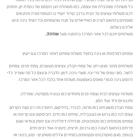
כל משתלה שמכבדת את עצמה, כמו משתלת הגן הקסום של נקודת חן, תספק
לכם משלוחי עציצים עד הבית ברכב קירור ייעודי בו הטמפרטורה והתנאים
מווסתים בהתאם לצרכים האידיאלים על מנת שהצמחים וכל הציוד גינה יגיעו
אליכם בשלום.
משלוחים חינם לכל אזור המרכז בהזמנה מעל
300₪.
צמחים למרפסת או גינה בחוץ? משלוח צמחים לאזור המרכז וגם ייעוץ
משלוחים מתוך מגוון רחב של צמחי תבלין, עציצים מעוצבים, צמחי פנים, צמחים
לחצר, סוגי עצים של פרי ונוי, מוצרי גינה, דשן, הדברה ובעצם כל מה שצריך כדי
להקים גינה לגמרי מאפס באמצעות משלוח אחד בלבד לכל אזור המרכז.
משלוחי עציצים לבית וצמחי פנים מיוחדים כמו בגוניה מקולטה, שפרלה,
סינגוניום ורוד ועוד המון.
צמחי תבלין משובחים כמו מרווה, לבנדר, בזיליקום, רוזמרין וזה רק קצה הקרחון.
עצים לנוי כמו ברוש או בוגונביליה, שיחים כמו הדס, היביסקוס וגם קריסה או
צמחים מטפסים כמו סטפנוטיס, מנדוילה דיפלדניה וגם יסמין ובוודאי שגם
פרחים בהתאם לעונה כמו גרניום, חרצית, פטוניה ועוד רבים ויפים.
בנוסף, מגוון סוקולנטים וקקטוסים במחירים וגדלים משתנים- קטן, בינוני או